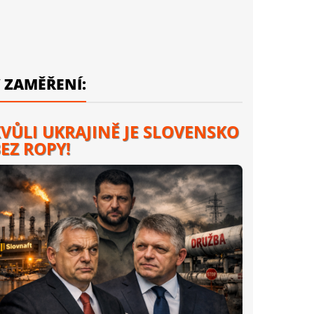
 ZAMĚŘENÍ:
VŮLI UKRAJINĚ JE SLOVENSKO
EZ ROPY!