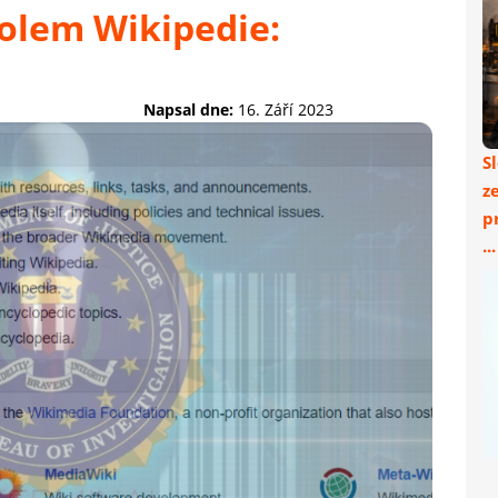
olem Wikipedie:
Napsal dne:
16. Září 2023
S
z
p
..