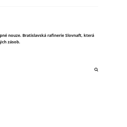
pné nouze. Bratislavská rafinerie Slovnaft, která
nově založeného německo-ukrajinského společného
ých zásob.
ím z prostředků německého obranného rozpočtu a