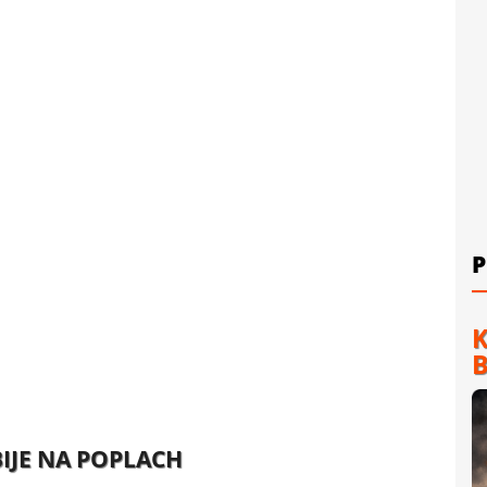
P
K
B
IJE NA POPLACH​