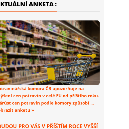
KTUÁLNÍ ANKETA :
otravinářská komora ČR upozorňuje na
výšení cen potravin v celé EU od příštího roku.
árůst cen potravin podle komory způsobí ...
obrazit anketu »
BUDOU PRO VÁS V PŘÍŠTÍM ROCE VYŠŠÍ