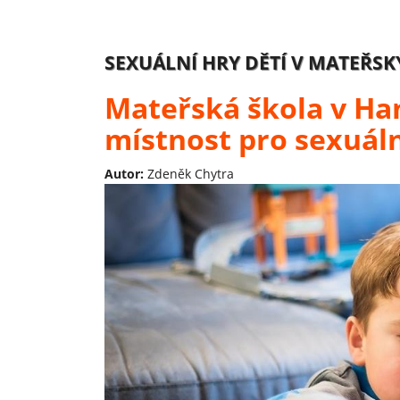
SEXUÁLNÍ HRY DĚTÍ V MATEŘS
Mateřská škola v Ha
místnost pro sexuáln
Autor:
Zdeněk Chytra