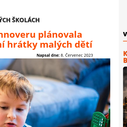
KÝCH ŠKOLÁCH
nnoveru plánovala
V
í hrátky malých dětí
K
Napsal dne:
8. Červenec 2023
B