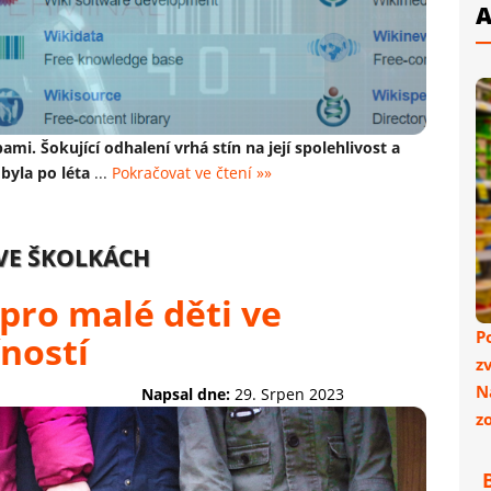
A
bami.
Šokující odhalení vrhá stín na její spolehlivost a
byla po léta
...
Pokračovat ve čtení »»
 VE ŠKOLKÁCH
pro malé děti ve
P
ností
z
N
Napsal dne:
29. Srpen 2023
z