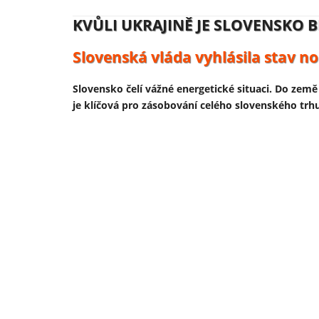
KVŮLI UKRAJINĚ JE SLOVENSKO B
NĚMECKO ZAHAJUJE VÝROBU UK
Slovenská vláda vyhlásila stav no
Volodymyr Zelenskyj se usmívá, ú
Slovensko čelí vážné energetické situaci. Do země 
Ukrajinský prezident Volodymyr Zelenskyj 13. ú
je klíčová pro zásobování celého slovenského tr
podniku. Výroba je součástí širší expanze ukraj
evropských fondů – tedy především z daní občan