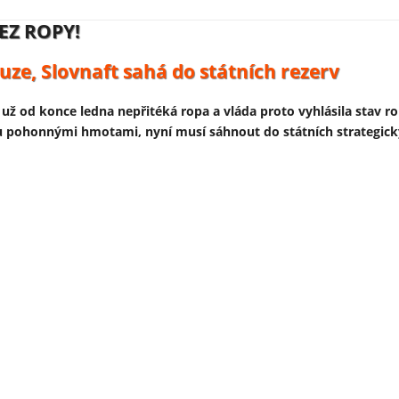
EZ ROPY!
RAJINSKÝCH DRONŮ:
uze, Slovnaft sahá do státních rezerv
čty platí daňový poplatníci
už od konce ledna nepřitéká ropa a vláda proto vyhlásila stav ro
nora představil první útočný dron vyrobený v Německu v rámci 
hu pohonnými hmotami, nyní musí sáhnout do státních strategick
inského zbrojního průmyslu do Evropy a je financována předevš
ů Německa a Evropské unie.