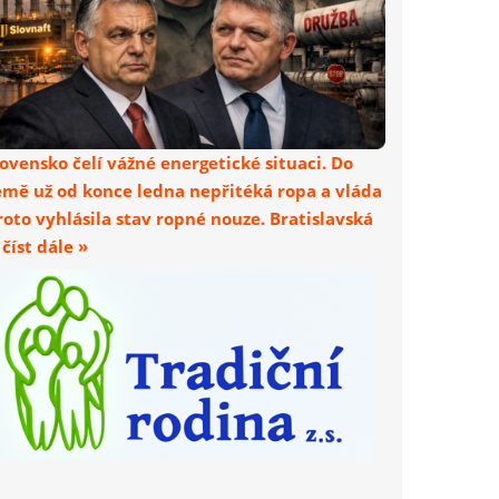
lovensko čelí vážné energetické situaci. Do
emě už od konce ledna nepřitéká ropa a vláda
roto vyhlásila stav ropné nouze. Bratislavská
. číst dále »