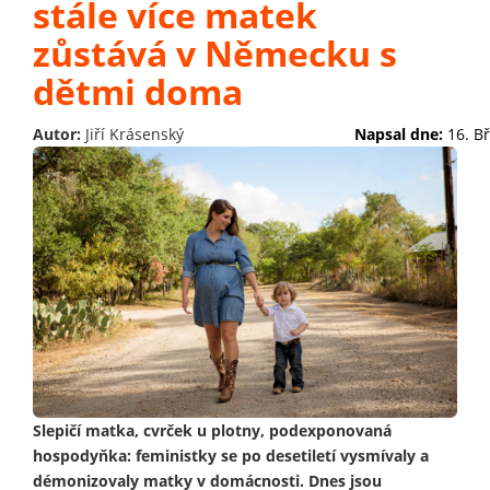
stále více matek
zůstává v Německu s
dětmi doma
Autor:
Jiří Krásenský
Napsal dne:
16. B
Slepičí matka, cvrček u plotny, podexponovaná
hospodyňka: feministky se po desetiletí vysmívaly a
démonizovaly matky v domácnosti. Dnes jsou