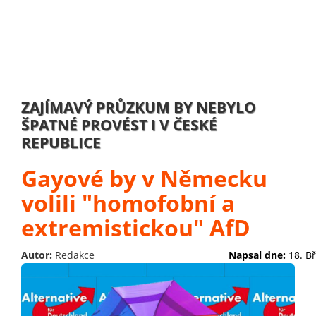
ZAJÍMAVÝ PRŮZKUM BY NEBYLO
ŠPATNÉ PROVÉST I V ČESKÉ
REPUBLICE
Gayové by v Německu
volili "homofobní a
extremistickou" AfD
Autor:
Redakce
Napsal dne:
18. B