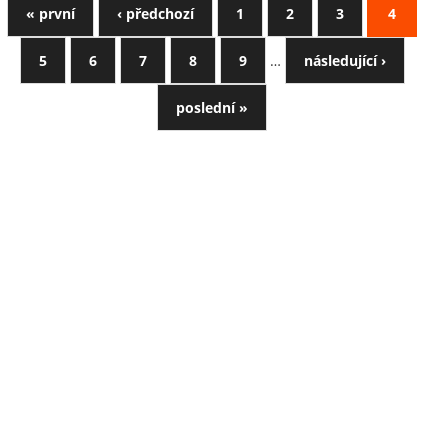
« první
‹ předchozí
1
2
3
4
5
6
7
8
9
…
následující ›
poslední »