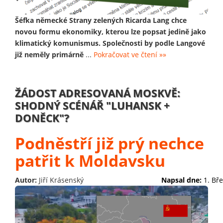
Šéfka německé Strany zelených Ricarda Lang chce
novou formu ekonomiky, kterou lze popsat jedině jako
klimatický komunismus. Společnosti by podle Langové
již neměly primárně
...
Pokračovat ve čtení »»
ŽÁDOST ADRESOVANÁ MOSKVĚ:
SHODNÝ SCÉNÁŘ "LUHANSK +
DONĚCK"?
Podněstří již prý nechce
patřit k Moldavsku
Autor:
Jiří Krásenský
Napsal dne:
1. Bř