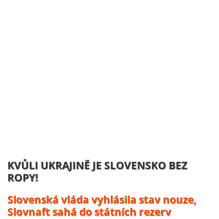
NĚMECKO ZAHAJUJE VÝROBU
UKRAJINSKÝCH DRONŮ:
Volodymyr Zelenskyj se usmívá, účty
platí daňový poplatníci