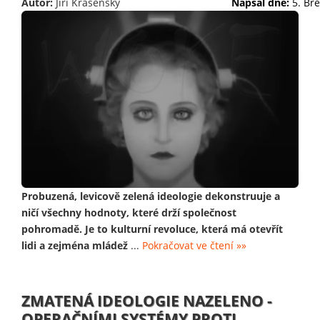
Autor:
Jiří Krásenský
Napsal dne:
5. Bř
Probuzená, levicově zelená ideologie dekonstruuje a
ničí všechny hodnoty, které drží společnost
pohromadě. Je to kulturní revoluce, která má otevřít
lidi a zejména mládež
...
Pokračovat ve čtení »»
ZMATENÁ IDEOLOGIE NAZELENO -
OPERAČNÍMI SYSTÉMY PROTI