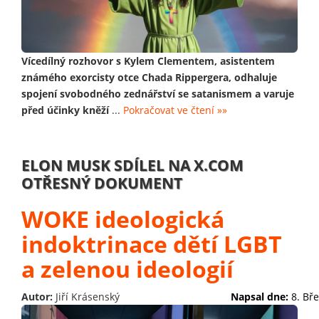
Vícedílný rozhovor s Kylem Clementem, asistentem
známého exorcisty otce Chada Rippergera, odhaluje
spojení svobodného zednářství se satanismem a varuje
před účinky kněží
...
Pokračovat ve čtení »»
ELON MUSK SDÍLEL NA X.COM
OTŘESNÝ DOKUMENT
WOKE ideologická
indoktrinace dětí LGBT
a zelenou ideologií
Autor:
Jiří Krásenský
Napsal dne:
8. Bř