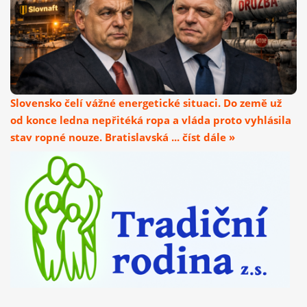
Slovensko čelí vážné energetické situaci. Do země už
od konce ledna nepřitéká ropa a vláda proto vyhlásila
stav ropné nouze. Bratislavská ... číst dále »