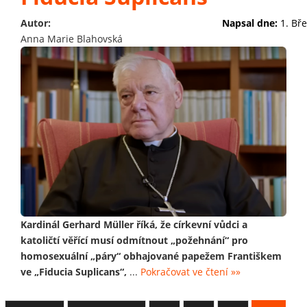
Autor:
Napsal dne:
1. Bř
Anna Marie Blahovská
Kardinál Gerhard Müller říká, že církevní vůdci a
katoličtí věřící musí odmítnout „požehnání“ pro
homosexuální „páry“ obhajované papežem Františkem
ve „Fiducia Suplicans“,
...
Pokračovat ve čtení »»