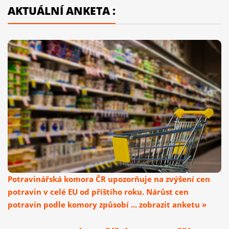
AKTUÁLNÍ ANKETA :
Potravinářská komora ČR upozorňuje na zvýšení cen
potravin v celé EU od příštího roku. Nárůst cen
potravin podle komory způsobí ... zobrazit anketu »