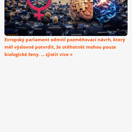
Evropský parlament odmítl pozměňovací návrh, který
měl výslovně potvrdit, že otěhotnět mohou pouze
biologické ženy. ... zjistit více »