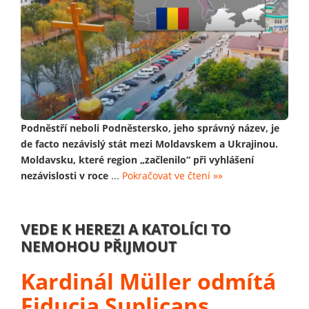
Podněstří neboli Podněstersko, jeho správný název, je
de facto nezávislý stát mezi Moldavskem a Ukrajinou.
Moldavsku, které region „začlenilo“ při vyhlášení
nezávislosti v roce
...
Pokračovat ve čtení »»
VEDE K HEREZI A KATOLÍCI TO
NEMOHOU PŘIJMOUT
Kardinál Müller odmítá
Fiducia Suplicans