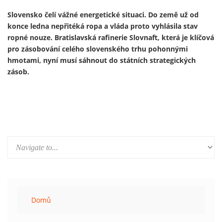
Ukrajinský prezident Volodymyr Zelenskyj 13. února
představil první útočný dron vyrobený v Německu v rámci
nově založeného německo-ukrajinského společného
podniku. Výroba je součástí širší expanze ukrajinského
zbrojního průmyslu do Evropy a je financována především z
prostředků německého obranného rozpočtu a evropských
fondů – tedy především z daní občanů Německa a Evropské
unie.
Domů