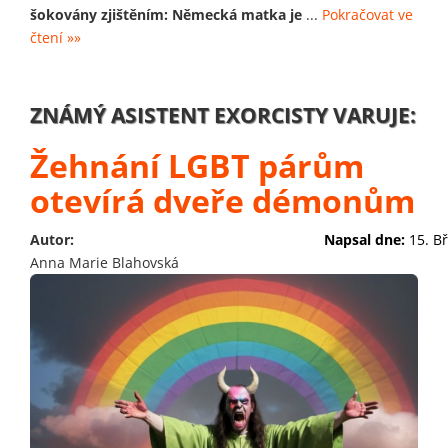
šokovány zjištěním: Německá matka je
...
Pokračovat ve
čtení »»
ZNÁMÝ ASISTENT EXORCISTY VARUJE:
Žehnání LGBT párům
otevírá dveře démonům
Autor:
Napsal dne:
15. B
Anna Marie Blahovská