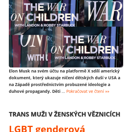
Elon Musk na svém účtu na platformě X sdílí americký
dokument, který ukazuje ničení dětských duší v USA a
na Západě prostřednictvím probuzené ideologie a
duhové propagandy. Děti
...
Pokračovat ve čtení »»
TRANS MUŽI V ŽENSKÝCH VĚZNICÍCH
LGBT genderová