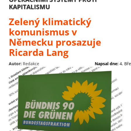
KAPITALISMU
Zelený klimatický
komunismus v
Německu prosazuje
Ricarda Lang
Autor:
Redakce
Napsal dne:
4. Bř