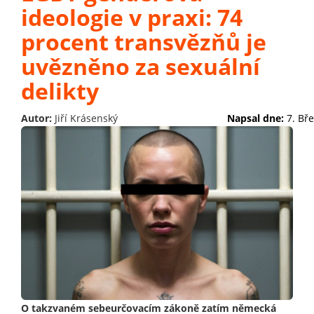
ideologie v praxi: 74
procent transvězňů je
uvězněno za sexuální
delikty
Autor:
Jiří Krásenský
Napsal dne:
7. Bř
O takzvaném sebeurčovacím zákoně zatím německá