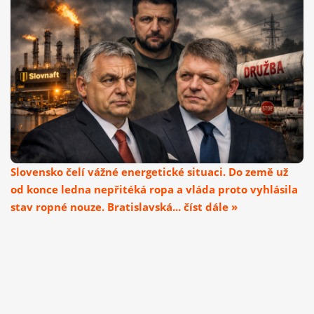
Slovensko čelí vážné energetické situaci. Do země už
od konce ledna nepřitéká ropa a vláda proto vyhlásila
stav ropné nouze. Bratislavská... číst dále »