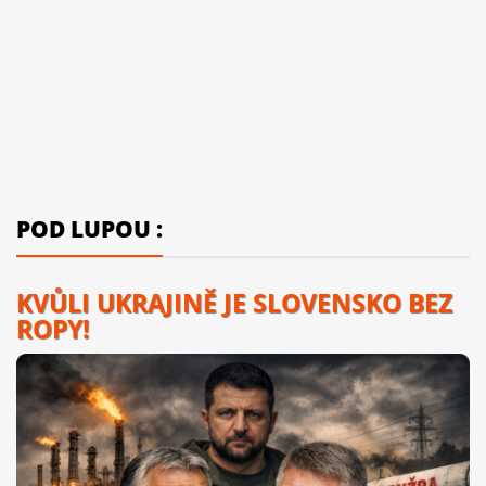
POD LUPOU :
KVŮLI UKRAJINĚ JE SLOVENSKO BEZ
ROPY!