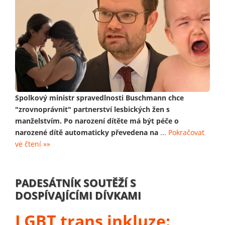
Spolkový ministr spravedlnosti Buschmann chce
"zrovnoprávnit" partnerství lesbických žen s
manželstvím. Po narození dítěte má být péče o
narozené dítě automaticky převedena na
...
Pokračovat
ve čtení »»
PADESÁTNÍK SOUTĚŽÍ S
DOSPÍVAJÍCÍMI DÍVKAMI
LGBT trans inkluze: