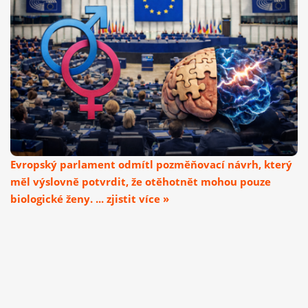
Evropský parlament odmítl pozměňovací návrh, který
měl výslovně potvrdit, že otěhotnět mohou pouze
biologické ženy. ... zjistit více »