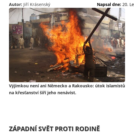
Autor:
Jiří Krásenský
Napsal dne:
20. L
Výjimkou není ani Německo a Rakousko: útok islamistů
na křesťanství šíří jeho nenávist.
ZÁPADNÍ SVĚT PROTI RODINĚ