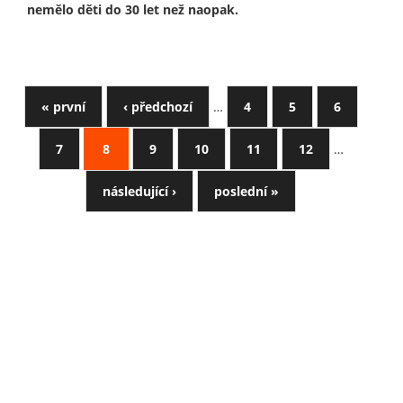
nemělo děti do 30 let než naopak.
« první
‹ předchozí
…
4
5
6
7
8
9
10
11
12
…
následující ›
poslední »