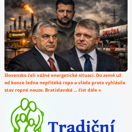
Slovensko čelí vážné energetické situaci. Do země už
od konce ledna nepřitéká ropa a vláda proto vyhlásila
stav ropné nouze. Bratislavská ... číst dále »