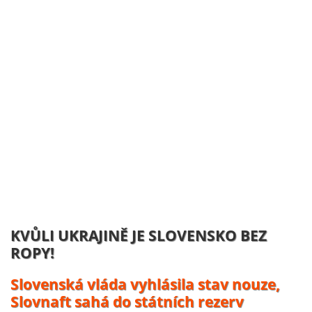
NĚMECKO ZAHAJUJE VÝROBU
UKRAJINSKÝCH DRONŮ:
Volodymyr Zelenskyj se usmívá, účty
platí daňový poplatníci