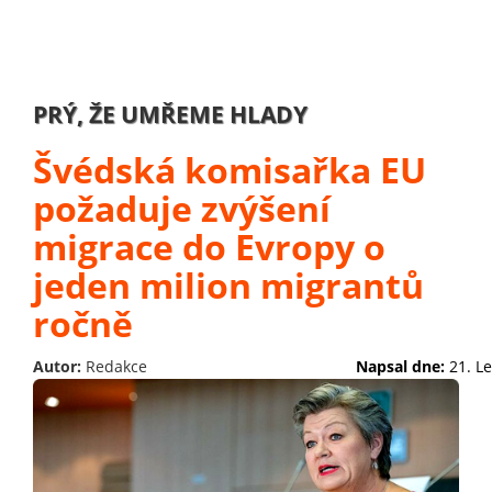
PRÝ, ŽE UMŘEME HLADY
Švédská komisařka EU
požaduje zvýšení
migrace do Evropy o
jeden milion migrantů
ročně
Autor:
Redakce
Napsal dne:
21. L