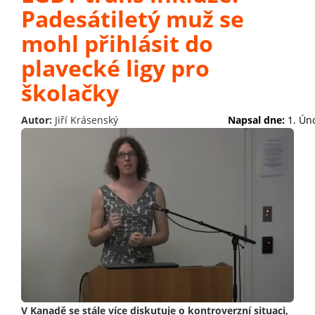
Padesátiletý muž se
mohl přihlásit do
plavecké ligy pro
školačky
Autor:
Jiří Krásenský
Napsal dne:
1. Ún
V Kanadě se stále více diskutuje o kontroverzní situaci,