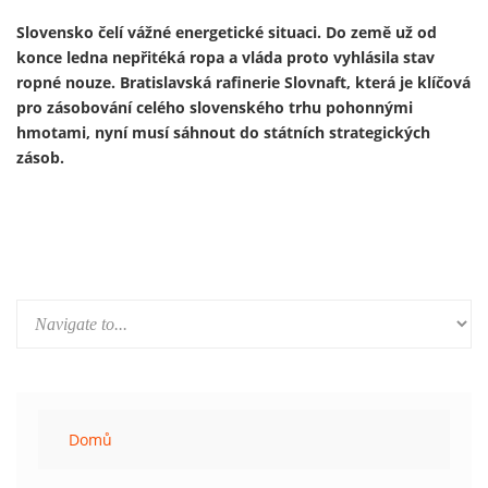
Ukrajinský prezident Volodymyr Zelenskyj 13. února
představil první útočný dron vyrobený v Německu v rámci
nově založeného německo-ukrajinského společného
podniku. Výroba je součástí širší expanze ukrajinského
zbrojního průmyslu do Evropy a je financována především z
prostředků německého obranného rozpočtu a evropských
fondů – tedy především z daní občanů Německa a Evropské
unie.
Domů