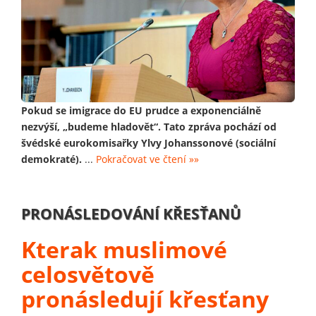
Pokud se imigrace do EU prudce a exponenciálně
nezvýší, „budeme hladovět“. Tato zpráva pochází od
švédské eurokomisařky Ylvy Johanssonové (sociální
demokraté).
...
Pokračovat ve čtení »»
PRONÁSLEDOVÁNÍ KŘESŤANŮ
Kterak muslimové
celosvětově
pronásledují křesťany