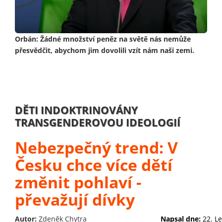
Orbán: Žádné množství peněz na světě nás nemůže
přesvědčit, abychom jim dovolili vzít nám naši zemi.
DĚTI INDOKTRINOVÁNY
TRANSGENDEROVOU IDEOLOGIÍ
Nebezpečný trend: V
Česku chce více dětí
změnit pohlaví -
převažují dívky
Autor:
Zdeněk Chytra
Napsal dne:
22. L