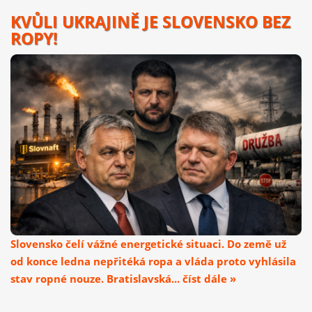
KVŮLI UKRAJINĚ JE SLOVENSKO BEZ
ROPY!
Slovensko čelí vážné energetické situaci. Do země už
od konce ledna nepřitéká ropa a vláda proto vyhlásila
stav ropné nouze. Bratislavská... číst dále »