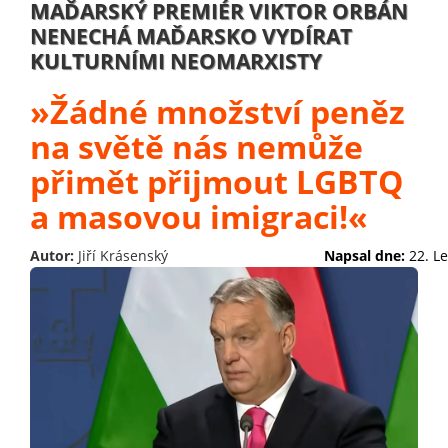
MAĎARSKÝ PREMIÉR VIKTOR ORBÁN
NENECHÁ MAĎARSKO VYDÍRAT
KULTURNÍMI NEOMARXISTY
»Žádné množství peněz
na světě nás nemůže
přimět přijmout LGBTQ
a masovou imigraci!«
Autor:
Jiří Krásenský
Napsal dne:
22. L