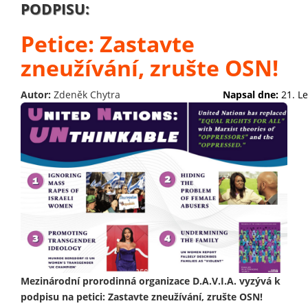
PODPISU:
Petice: Zastavte
zneužívání, zrušte OSN!
Autor:
Zdeněk Chytra
Napsal dne:
21. L
Mezinárodní prorodinná organizace D.A.V.I.A. vyzývá k
podpisu na petici: Zastavte zneužívání, zrušte OSN!