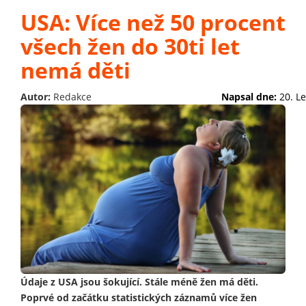
USA: Více než 50 procent
všech žen do 30ti let
nemá děti
Autor:
Redakce
Napsal dne:
20. L
Údaje z USA jsou šokující. Stále méně žen má děti.
Poprvé od začátku statistických záznamů více žen