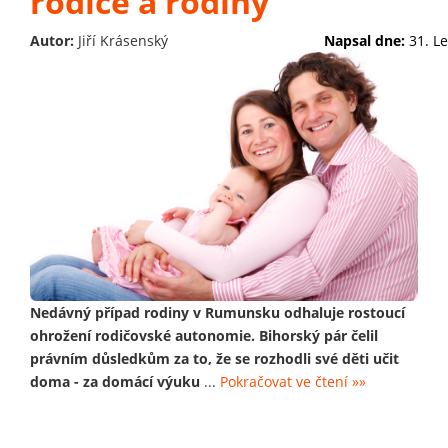
rodiče a rodiny
Autor:
Jiří Krásenský
Napsal dne:
31. L
Nedávný případ rodiny v Rumunsku odhaluje rostoucí
ohrožení rodičovské autonomie. Bihorský pár čelil
právním důsledkům za to, že se rozhodli své děti učit
doma - za domácí výuku
...
Pokračovat ve čtení »»