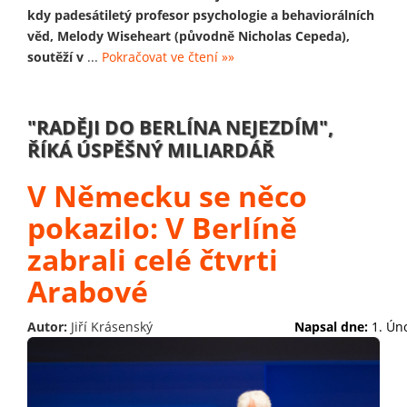
kdy padesátiletý profesor psychologie a behaviorálních
věd, Melody Wiseheart (původně Nicholas Cepeda),
soutěží v
...
Pokračovat ve čtení »»
"RADĚJI DO BERLÍNA NEJEZDÍM",
ŘÍKÁ ÚSPĚŠNÝ MILIARDÁŘ
V Německu se něco
pokazilo: V Berlíně
zabrali celé čtvrti
Arabové
Autor:
Jiří Krásenský
Napsal dne:
1. Ún