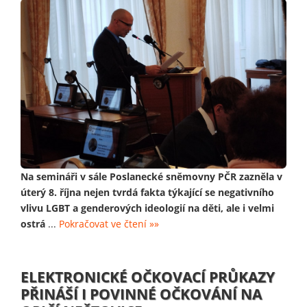
Na semináři v sále Poslanecké sněmovny PČR zazněla v
úterý 8. října nejen tvrdá fakta týkající se negativního
vlivu LGBT a genderových ideologií na děti, ale i velmi
ostrá
...
Pokračovat ve čtení »»
ELEKTRONICKÉ OČKOVACÍ PRŮKAZY
PŘINÁŠÍ I POVINNÉ OČKOVÁNÍ NA