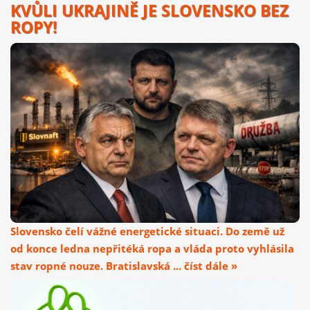
KVŮLI UKRAJINĚ JE SLOVENSKO BEZ
ROPY!
Slovensko čelí vážné energetické situaci. Do země už
od konce ledna nepřitéká ropa a vláda proto vyhlásila
stav ropné nouze. Bratislavská ... číst dále »