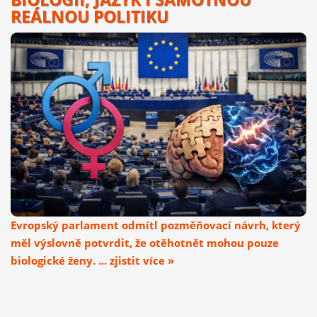
REÁLNOU POLITIKU
Evropský parlament odmítl pozměňovací návrh, který
měl výslovně potvrdit, že otěhotnět mohou pouze
biologické ženy. ... zjistit více »