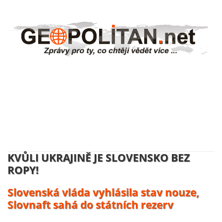
NĚMECKO ZAHAJUJE VÝROBU
UKRAJINSKÝCH DRONŮ:
Volodymyr Zelenskyj se usmívá, účty
platí daňový poplatníci