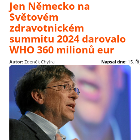
Jen Německo na
Světovém
zdravotnickém
summitu 2024 darovalo
WHO 360 milionů eur
Autor:
Zdeněk Chytra
Napsal dne:
15. Ř