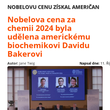
NOBELOVU CENU ZÍSKAL AMERIČAN
Nobelova cena za
chemii 2024 byla
udělena americkému
biochemikovi Davidu
Bakerovi
Autor:
Jane Twig
Napsal dne:
11. Ř