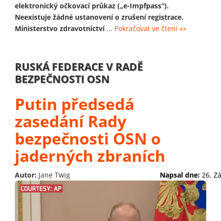
elektronický očkovací průkaz („e-Impfpass“).
Neexistuje žádné ustanovení o zrušení registrace.
Ministerstvo zdravotnictví
...
Pokračovat ve čtení »»
RUSKÁ FEDERACE V RADĚ
BEZPEČNOSTI OSN
Putin předsedá
zasedání Rady
bezpečnosti OSN o
jaderných zbraních
Autor:
Jane Twig
Napsal dne:
26. Z