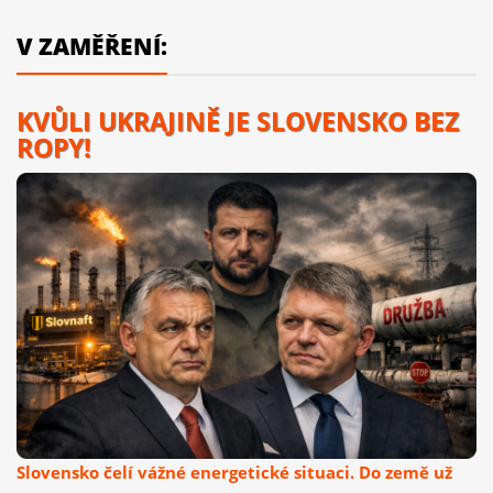
V ZAMĚŘENÍ:
KVŮLI UKRAJINĚ JE SLOVENSKO BEZ
ROPY!
Slovensko čelí vážné energetické situaci. Do země už