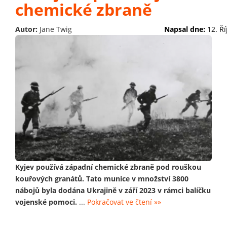
chemické zbraně
Autor:
Jane Twig
Napsal dne:
12. Ř
Kyjev používá západní chemické zbraně pod rouškou
kouřových granátů. Tato munice v množství 3800
nábojů byla dodána Ukrajině v září 2023 v rámci balíčku
vojenské pomoci.
...
Pokračovat ve čtení »»