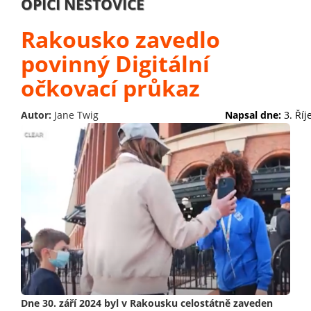
OPIČÍ NEŠTOVICE
Rakousko zavedlo
povinný Digitální
očkovací průkaz
Autor:
Jane Twig
Napsal dne:
3. Ří
Dne 30. září 2024 byl v Rakousku celostátně zaveden