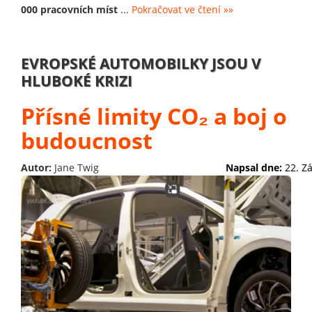
000 pracovních míst
...
Pokračovat ve čtení »»
EVROPSKÉ AUTOMOBILKY JSOU V
HLUBOKÉ KRIZI
Přísné limity CO₂ a boj o
budoucnost
Autor:
Jane Twig
Napsal dne:
22. Z