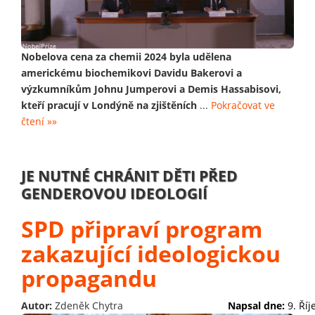
Nobelova cena za chemii 2024 byla udělena
americkému biochemikovi Davidu Bakerovi a
výzkumníkům Johnu Jumperovi a Demis Hassabisovi,
kteří pracují v Londýně na zjištěních
...
Pokračovat ve
čtení »»
JE NUTNÉ CHRÁNIT DĚTI PŘED
GENDEROVOU IDEOLOGIÍ
SPD připraví program
zakazující ideologickou
propagandu
Autor:
Zdeněk Chytra
Napsal dne:
9. Ří