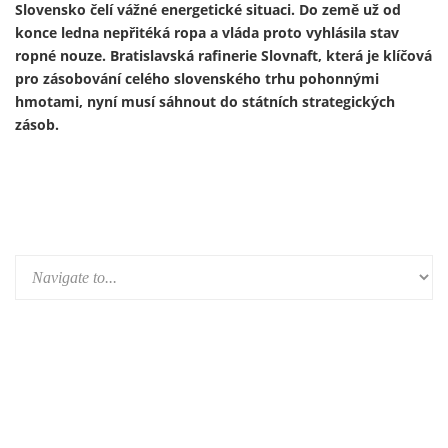
Ukrajinský prezident Volodymyr Zelenskyj 13. února
představil první útočný dron vyrobený v Německu v rámci
nově založeného německo-ukrajinského společného
podniku. Výroba je součástí širší expanze ukrajinského
zbrojního průmyslu do Evropy a je financována především z
prostředků německého obranného rozpočtu a evropských
fondů – tedy především z daní občanů Německa a Evropské
unie.