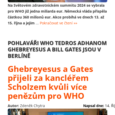
Na Světovém zdravotnickém summitu 2024 se vybrala
pro WHO již jedna miliarda eur. Německá vláda přispěla
částkou 360 milionů eur. Akce probíhá ve dnech 13. až
15. října a jejím
...
Pokračovat ve čtení »»
POHLAVÁŘI WHO TEDROS ADHANOM
GHEBREYESUS A BILL GATES JSOU V
BERLÍNĚ
Ghebreyesus a Gates
přijeli za kancléřem
Scholzem kvůli více
penězům pro WHO
Autor:
Zdeněk Chytra
Napsal dne:
14. Ř