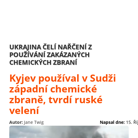
UKRAJINA ČELÍ NAŘČENÍ Z
POUŽÍVÁNÍ ZAKÁZANÝCH
CHEMICKÝCH ZBRANÍ
Kyjev používal v Sudži
západní chemické
zbraně, tvrdí ruské
velení
Autor:
Jane Twig
Napsal dne:
15. Ř