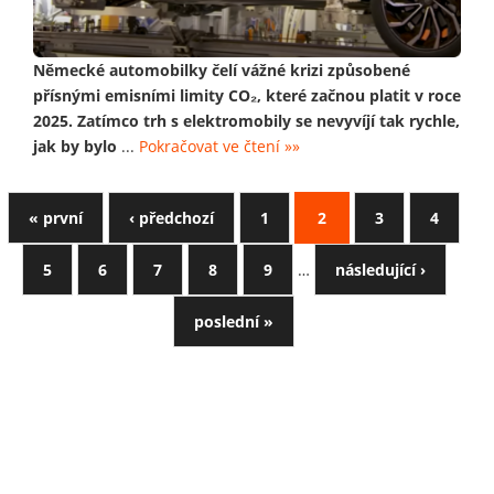
Německé automobilky čelí vážné krizi způsobené
přísnými emisními limity CO₂, které začnou platit v roce
2025. Zatímco trh s elektromobily se nevyvíjí tak rychle,
jak by bylo
...
Pokračovat ve čtení »»
« první
‹ předchozí
1
2
3
4
5
6
7
8
9
…
následující ›
poslední »